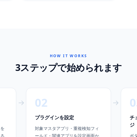
HOW IT WORKS
3ステップで始められます
02
0
→
→
プラグインを設定
チ
ジ
リを
対象マスタアプリ・重複検知フィ
える
ールド・関連アプリを設定画面か
ボ