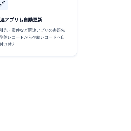
🔗
連アプリも自動更新
引先・案件など関連アプリの参照先
削除レコードから存続レコードへ自
付け替え