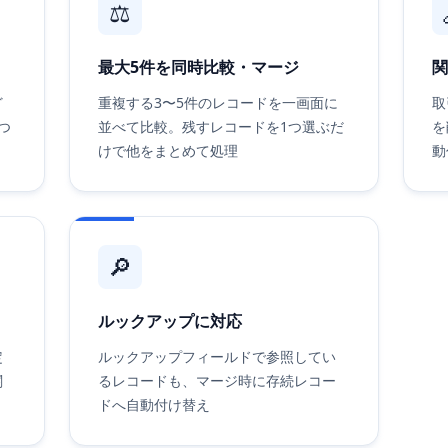
⚖️
最大5件を同時比較・マージ
関
ど
重複する3〜5件のレコードを一画面に
取
つ
並べて比較。残すレコードを1つ選ぶだ
を
けで他をまとめて処理
動
🔎
ルックアップに対応
定
ルックアップフィールドで参照してい
関
るレコードも、マージ時に存続レコー
ドへ自動付け替え