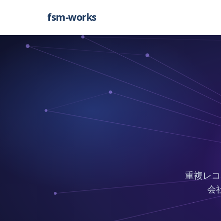
fsm-works
重複レコ
会